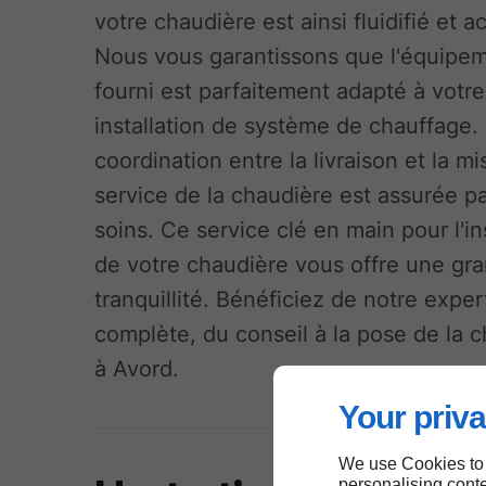
votre chaudière est ainsi fluidifié et a
Nous vous garantissons que l'équipe
fourni est parfaitement adapté à votre
installation de système de chauffage.
coordination entre la livraison et la m
service de la chaudière est assurée p
soins. Ce service clé en main pour l'in
de votre chaudière vous offre une gr
tranquillité. Bénéficiez de notre exper
complète, du conseil à la pose de la 
à Avord.
Your priva
We use Cookies to
personalising conte