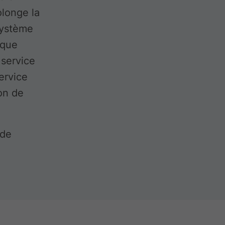
olonge la
 système
ique
 service
ervice
ion de
 de