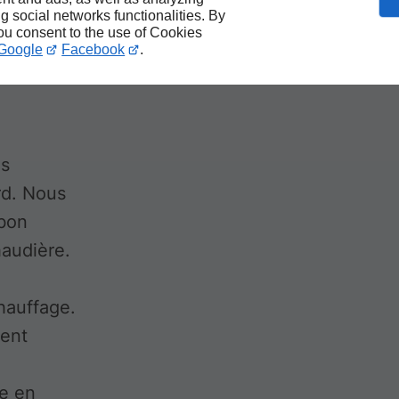
annage
ng social networks functionalities. By
you consent to the use of Cookies
Google
Facebook
.
ès
d. Nous
 bon
haudière.
chauffage.
ment
se en