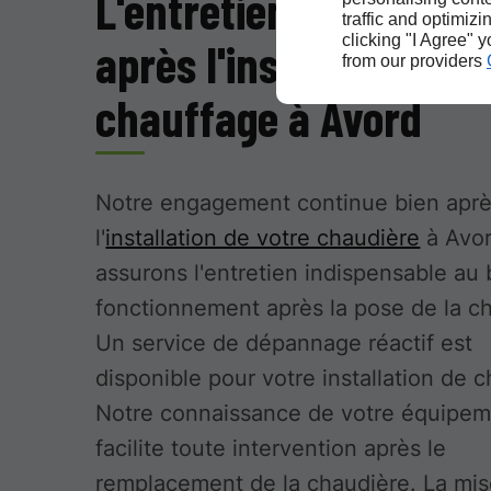
L'entretien et le dép
traffic and optimizi
clicking "I Agree" 
après l'installation de
from our providers
chauffage à Avord
Notre engagement continue bien apr
l'
installation de votre chaudière
à Avor
assurons l'entretien indispensable au
fonctionnement après la pose de la c
Un service de dépannage réactif est
disponible pour votre installation de 
Notre connaissance de votre équipe
facilite toute intervention après le
remplacement de la chaudière. La mi