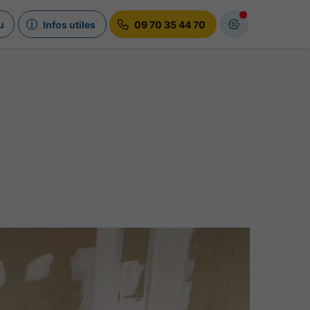
u
Infos utiles
09 70 35 44 70