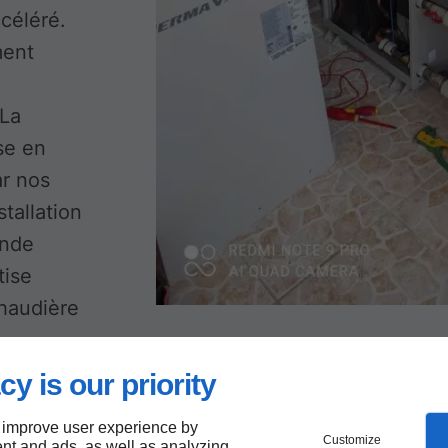
ccéléré.
ment
 La
ise en
ar nos
stallation
ande
tise
chaudière
cy is our priority
 improve user experience by
Customize
nt and ads, as well as analyzing