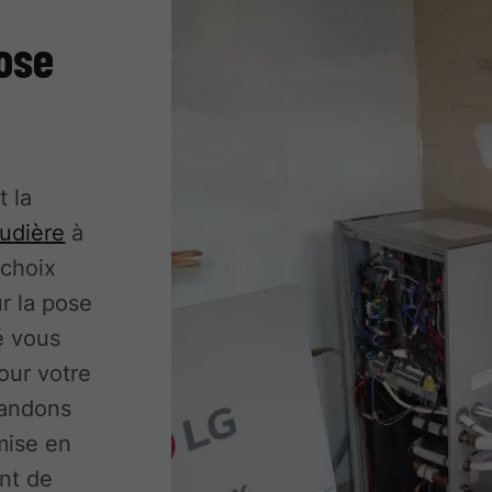
pose
t la
audière
à
 choix
r la pose
é vous
pour votre
mandons
mise en
nt de