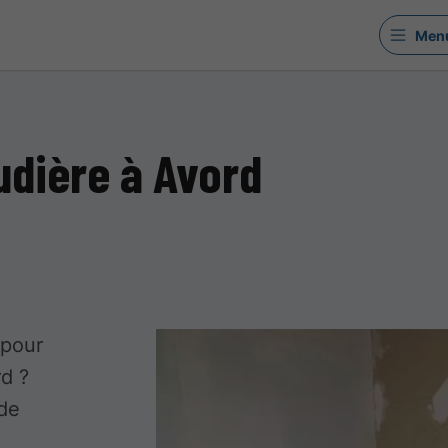
Men
udière à Avord
 pour
rd ?
de